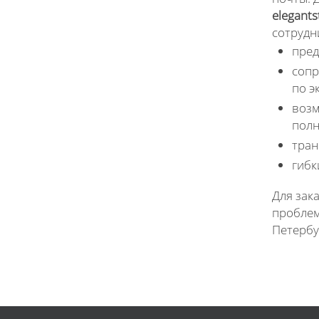
elegants
сотрудн
пред
сопр
по э
возм
полн
тран
гибк
Для зак
проблем
Петербу