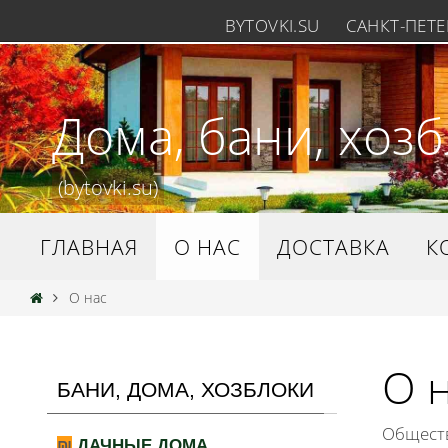
BYTOVKI.SU
САНКТ-ПЕТЕР
Дома, бани, хоз
(bytovki.su)
ГЛАВНАЯ
О НАС
ДОСТАВКА
К
О нас
О 
БАНИ, ДОМА, ХОЗБЛОКИ
Обществ
ДАЧНЫЕ ДОМА