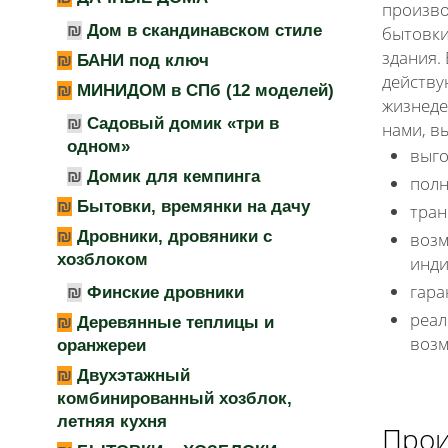
произво
Дом в скандинавском стиле
бытовки
здания.
БАНИ под ключ
действу
МИНИДОМ в СПб (12 моделей)
жизнеде
Садовый домик «три в
нами, в
одном»
выго
Домик для кемпинга
полн
Бытовки, времянки на дачу
тран
Дровники, дровяники с
возм
хозблоком
инди
гара
Финские дровники
реал
Деревянные теплицы и
возм
оранжереи
Двухэтажный
комбинированный хозблок,
летняя кухня
Прои