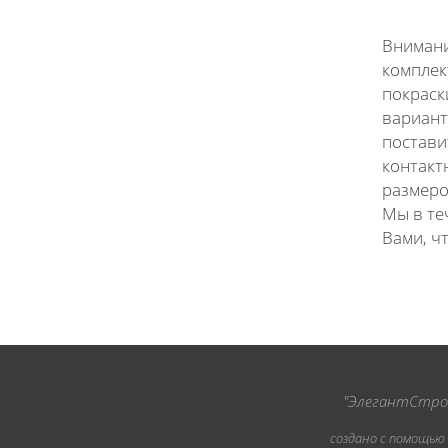
Внимани
комплек
покраск
вариант
постави
контакт
размеро
Мы в те
Вами, ч
"ЭлегантСтрой
создано с помощью