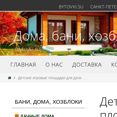
BYTOVKI.SU
САНКТ-ПЕТЕР
Дома, бани, хоз
(bytovki.su)
ГЛАВНАЯ
О НАС
ДОСТАВКА
К
Детские игровые площадки для дачи
Де
БАНИ, ДОМА, ХОЗБЛОКИ
пл
ДАЧНЫЕ ДОМА