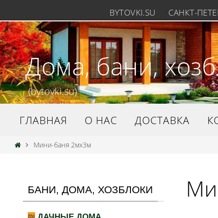
BYTOVKI.SU
САНКТ-ПЕТЕР
Дома, бани, хоз
(bytovki.su)
ГЛАВНАЯ
О НАС
ДОСТАВКА
К
Мини-баня 2мх3м
Ми
БАНИ, ДОМА, ХОЗБЛОКИ
ДАЧНЫЕ ДОМА