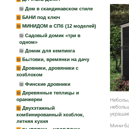
Дом в скандинавском стиле
БАНИ под ключ
МИНИДОМ в СПб (12 моделей)
Садовый домик «три в
одном»
Домик для кемпинга
Бытовки, времянки на дачу
Дровники, дровяники с
хозблоком
Финские дровники
Деревянные теплицы и
Небольш
оранжереи
небольш
Двухэтажный
украшае
комбинированный хозблок,
летняя кухня
Мини-ба