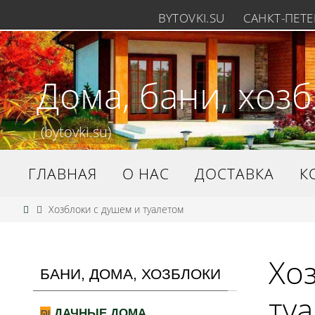
BYTOVKI.SU
САНКТ-ПЕТЕР
Дома, бани, хоз
(bytovki.su)
ГЛАВНАЯ
О НАС
ДОСТАВКА
К
Хозблоки с душем и туалетом
Хо
БАНИ, ДОМА, ХОЗБЛОКИ
ту
ДАЧНЫЕ ДОМА