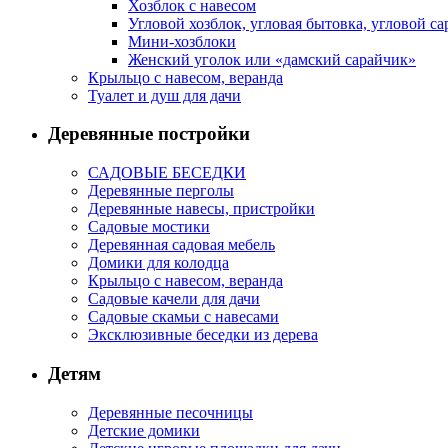
Хозблок с навесом
Угловой хозблок, угловая бытовка, угловой са
Мини-хозблоки
Женский уголок или «дамский сарайчик»
Крыльцо с навесом, веранда
Туалет и душ для дачи
Деревянные постройки
САДОВЫЕ БЕСЕДКИ
Деревянные перголы
Деревянные навесы, пристройки
Садовые мостики
Деревянная садовая мебель
Домики для колодца
Крыльцо с навесом, веранда
Садовые качели для дачи
Садовые скамьи с навесами
Эксклюзивные беседки из дерева
Детям
Деревянные песочницы
Детские домики