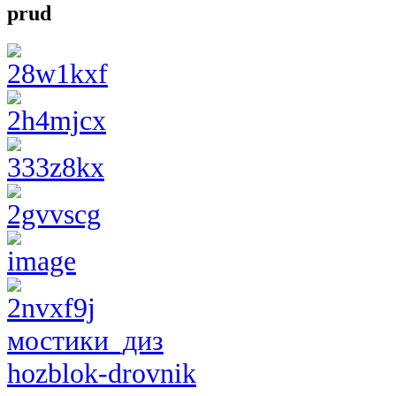
prud
мостики_диз
hozblok-drovnik