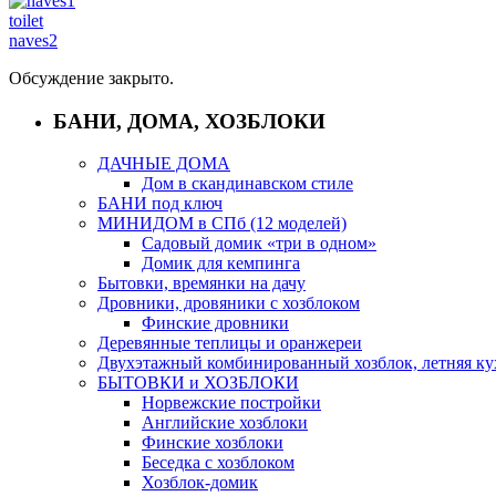
toilet
naves2
Обсуждение закрыто.
БАНИ, ДОМА, ХОЗБЛОКИ
ДАЧНЫЕ ДОМА
Дом в скандинавском стиле
БАНИ под ключ
МИНИДОМ в СПб (12 моделей)
Садовый домик «три в одном»
Домик для кемпинга
Бытовки, времянки на дачу
Дровники, дровяники с хозблоком
Финские дровники
Деревянные теплицы и оранжереи
Двухэтажный комбинированный хозблок, летняя ку
БЫТОВКИ и ХОЗБЛОКИ
Норвежские постройки
Английские хозблоки
Финские хозблоки
Беседка с хозблоком
Хозблок-домик