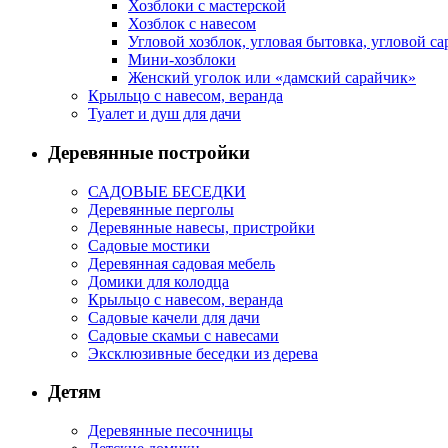
Хозблоки с мастерской
Хозблок с навесом
Угловой хозблок, угловая бытовка, угловой са
Мини-хозблоки
Женский уголок или «дамский сарайчик»
Крыльцо с навесом, веранда
Туалет и душ для дачи
Деревянные постройки
САДОВЫЕ БЕСЕДКИ
Деревянные перголы
Деревянные навесы, пристройки
Садовые мостики
Деревянная садовая мебель
Домики для колодца
Крыльцо с навесом, веранда
Садовые качели для дачи
Садовые скамьи с навесами
Эксклюзивные беседки из дерева
Детям
Деревянные песочницы