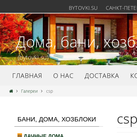
BYTOVKI.SU
САНКТ-ПЕТЕР
Дома, бани, хоз
(bytovki.su)
ГЛАВНАЯ
О НАС
ДОСТАВКА
К
Галереи
csp
cs
БАНИ, ДОМА, ХОЗБЛОКИ
ДАЧНЫЕ ДОМА